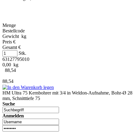
Menge
Bestellcode
Gewicht kg
Preis €
Gesamt €
Stk.
63127795010
0,00 kg
88,54
88,54
HM Ultra 75 Kernbohrer mit 3/4 in Weldon-Aufnahme, Bohr-Ø 28
mm, Schnitttiefe 75
Suche
Anmelden