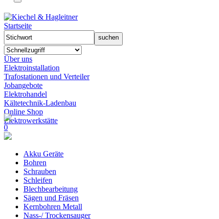
Startseite
Über uns
Elektroinstallation
Trafostationen und Verteiler
Jobangebote
Elektrohandel
Kältetechnik-Ladenbau
Online Shop
Elektrowerkstätte
0
Akku Geräte
Bohren
Schrauben
Schleifen
Blechbearbeitung
Sägen und Fräsen
Kernbohren Metall
Nass-/ Trockensauger