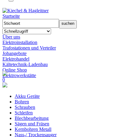
Startseite
Über uns
Elektroinstallation
Trafostationen und Verteiler
Jobangebote
Elektrohandel
Kältetechnik-Ladenbau
Online Shop
Elektrowerkstätte
0
Akku Geräte
Bohren
Schrauben
Schleifen
Blechbearbeitung
Sägen und Fräsen
Kernbohren Metall
Nass-/ Trockensauger