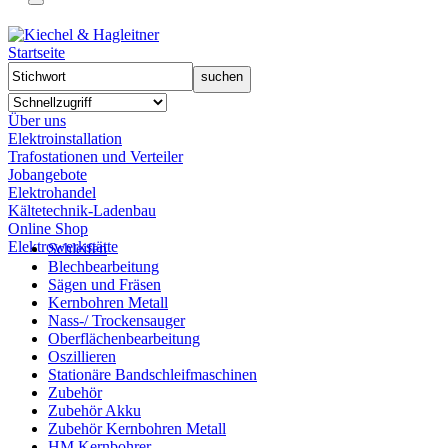
Startseite
Über uns
Elektroinstallation
Trafostationen und Verteiler
Jobangebote
Elektrohandel
Kältetechnik-Ladenbau
Online Shop
Elektrowerkstätte
Schleifen
Blechbearbeitung
Sägen und Fräsen
Kernbohren Metall
Nass-/ Trockensauger
Oberflächenbearbeitung
Oszillieren
Stationäre Bandschleifmaschinen
Zubehör
Zubehör Akku
Zubehör Kernbohren Metall
HM Kernbohrer