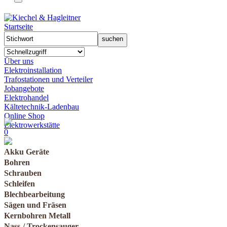
Startseite
Über uns
Elektroinstallation
Trafostationen und Verteiler
Jobangebote
Elektrohandel
Kältetechnik-Ladenbau
Online Shop
Elektrowerkstätte
0
Akku Geräte
Bohren
Schrauben
Schleifen
Blechbearbeitung
Sägen und Fräsen
Kernbohren Metall
Nass-/ Trockensauger