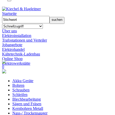
Startseite
Über uns
Elektroinstallation
Trafostationen und Verteiler
Jobangebote
Elektrohandel
Kältetechnik-Ladenbau
Online Shop
Elektrowerkstätte
0
Akku Geräte
Bohren
Schrauben
Schleifen
Blechbearbeitung
Sägen und Fräsen
Kernbohren Metall
Nass-/ Trockensauger