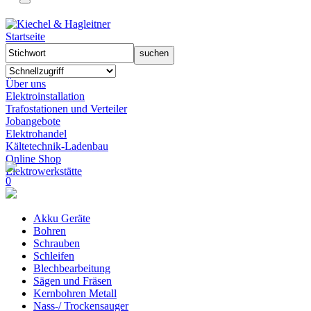
Startseite
Über uns
Elektroinstallation
Trafostationen und Verteiler
Jobangebote
Elektrohandel
Kältetechnik-Ladenbau
Online Shop
Elektrowerkstätte
0
Akku Geräte
Bohren
Schrauben
Schleifen
Blechbearbeitung
Sägen und Fräsen
Kernbohren Metall
Nass-/ Trockensauger