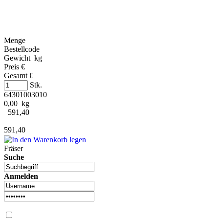
Menge
Bestellcode
Gewicht kg
Preis €
Gesamt €
Stk.
64301003010
0,00 kg
591,40
591,40
Fräser
Suche
Anmelden