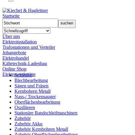
Startseite
Über uns
Elektroinstallation
Trafostationen und Verteiler
Jobangebote
Elektrohandel
Kältetechnik-Ladenbau
Online Shop
Elektrowerkstätte
Schleifen
Blechbearbeitung
Sägen und Fräsen
Kernbohren Metall
Nass-/ Trockensauger
Oberflächenbearbeitung
Oszillieren
Stationäre Bandschleifmaschinen
Zubehör
Zubehör Akku
Zubehör Kernbohren Metall
Zubehör Oberflächenbearbeitung