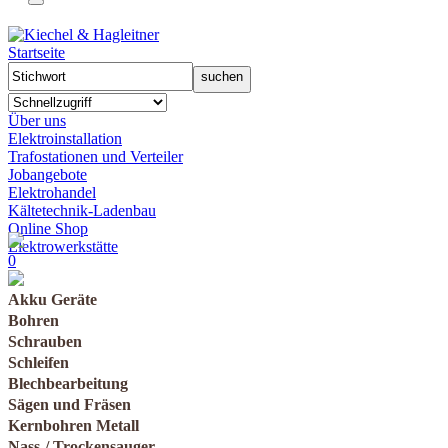
Startseite
Über uns
Elektroinstallation
Trafostationen und Verteiler
Jobangebote
Elektrohandel
Kältetechnik-Ladenbau
Online Shop
Elektrowerkstätte
0
Akku Geräte
Bohren
Schrauben
Schleifen
Blechbearbeitung
Sägen und Fräsen
Kernbohren Metall
Nass-/ Trockensauger