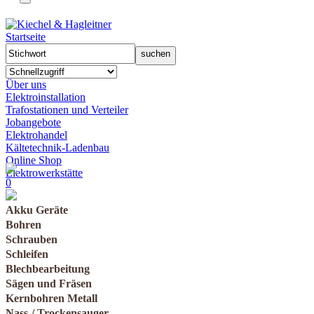
Startseite
Über uns
Elektroinstallation
Trafostationen und Verteiler
Jobangebote
Elektrohandel
Kältetechnik-Ladenbau
Online Shop
Elektrowerkstätte
0
Akku Geräte
Bohren
Schrauben
Schleifen
Blechbearbeitung
Sägen und Fräsen
Kernbohren Metall
Nass-/ Trockensauger