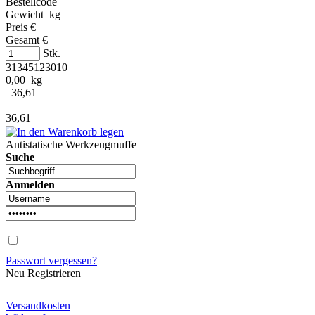
Bestellcode
Gewicht kg
Preis €
Gesamt €
Stk.
31345123010
0,00 kg
36,61
36,61
Antistatische Werkzeugmuffe
Suche
Anmelden
Passwort vergessen?
Neu Registrieren
Versandkosten