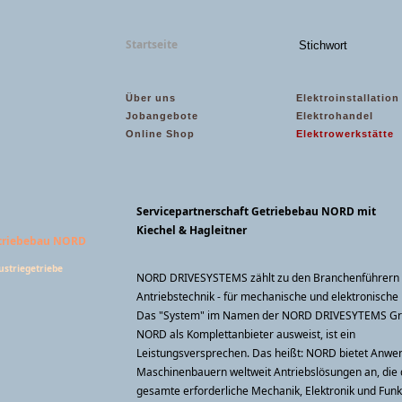
Startseite
Über uns
Elektroinstallation
Jobangebote
Elektrohandel
Online Shop
Elektrowerkstätte
Servicepartnerschaft Getriebebau NORD mit
Kiechel & Hagleitner
triebebau NORD
ustriegetriebe
NORD DRIVESYSTEMS zählt zu den Branchenführern
Antriebstechnik - für mechanische und elektronische
Das "System" im Namen der NORD DRIVESYTEMS Gr
NORD als Komplettanbieter ausweist, ist ein
Leistungsversprechen. Das heißt: NORD bietet Anwe
Maschinenbauern weltweit Antriebslösungen an, die 
gesamte erforderliche Mechanik, Elektronik und Funkt