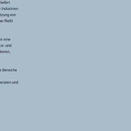
iefert
 Industrien
ützung von
i fließt
s eine
ce- und
otoren,
le Bereiche
beraten und