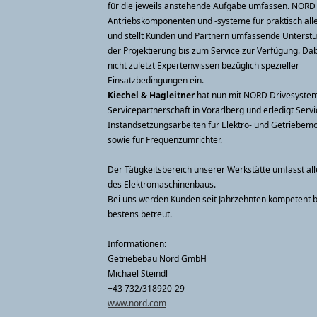
für die jeweils anstehende Aufgabe umfassen. NORD l
Antriebskomponenten und -systeme für praktisch alle
und stellt Kunden und Partnern umfassende Unterst
der Projektierung bis zum Service zur Verfügung. Dabe
nicht zuletzt Expertenwissen bezüglich spezieller
Einsatzbedingungen ein.
Kiechel & Hagleitner
hat nun mit NORD Drivesystem
Servicepartnerschaft in Vorarlberg und erledigt Servi
Instandsetzungsarbeiten für Elektro- und Getriebem
sowie für Frequenzumrichter.
Der Tätigkeitsbereich unserer Werkstätte umfasst al
des Elektromaschinenbaus.
Bei uns werden Kunden seit Jahrzehnten kompetent 
bestens betreut.
Informationen:
Getriebebau Nord GmbH
Michael Steindl
+43 732/318920-29
www.nord.com